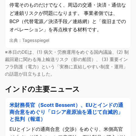
停電そのものだけでなく、周辺の交通・決済・通信な
ど連鎖リスクが問題になります。 事業者側では、
BCP（代替電源／決済手段／連絡網）と「復旧までの
オペレーション」を再点検する材料です。
出典：Tagesspiegel
※本日のDEは、(1) 病欠・労務運用をめぐる国内議論、(2) 制
裁回避に関わる海上輸送リスク（影の船団）、 (3) 重要イン
フラ防護（電力）という「実務に直結しやすい制度・運用」
の話題が目立ちました。
インドの主要ニュース
米財務長官（Scott Bessent）、EUとインドの通
商合意をめぐり「ロシア産原油を通じて自滅的」
と批判（報道）
EUとインドの通商合意（交渉）をめぐり、米側高官