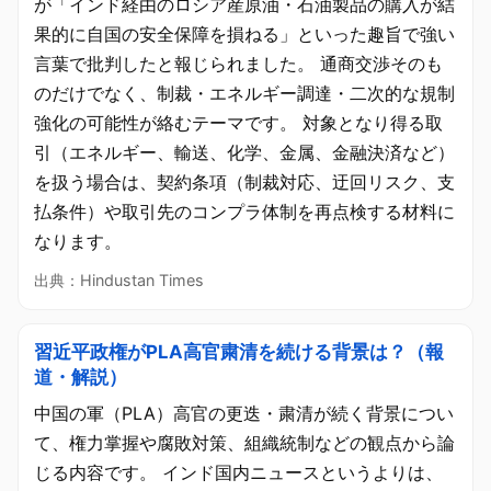
が「インド経由のロシア産原油・石油製品の購入が結
果的に自国の安全保障を損ねる」といった趣旨で強い
言葉で批判したと報じられました。 通商交渉そのも
のだけでなく、制裁・エネルギー調達・二次的な規制
強化の可能性が絡むテーマです。 対象となり得る取
引（エネルギー、輸送、化学、金属、金融決済など）
を扱う場合は、契約条項（制裁対応、迂回リスク、支
払条件）や取引先のコンプラ体制を再点検する材料に
なります。
出典：Hindustan Times
習近平政権がPLA高官粛清を続ける背景は？（報
道・解説）
中国の軍（PLA）高官の更迭・粛清が続く背景につい
て、権力掌握や腐敗対策、組織統制などの観点から論
じる内容です。 インド国内ニュースというよりは、