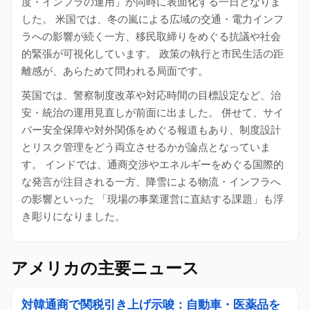
度・インフラの運用」が同時に表面化する一日となりま
した。 米国では、冬の嵐による広域の交通・電力インフ
ラへの影響が続く一方、移民取締りをめぐる抗議や社会
的緊張が可視化しています。 政策の執行と市民生活の距
離感が、あらためて問われる局面です。
英国では、警察制度改革や対応時間の目標設定など、治
安・統治の運用見直しが前面に出ました。 併せて、サイ
バー安全保障や対外関係をめぐる報道もあり、制度設計
とリスク管理をどう両立させるかが論点となっていま
す。 インドでは、通商交渉やエネルギーをめぐる国際的
な発言が注目される一方、降雪による物流・インフラへ
の影響といった 「現場の事業運営に直結する課題」も浮
き彫りになりました。
アメリカの主要ニュース
対韓通商で関税引き上げ示唆：自動車・医薬品を