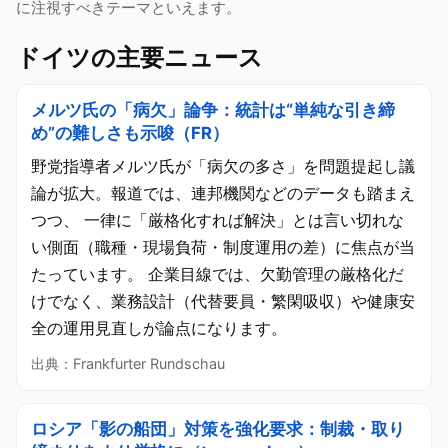
に注視すべきテーマといえます。
ドイツの主要ニュース
メルツ氏の「病欠」論争：統計は“単純な引き締
め”の難しさも示唆（FR）
野党指導者メルツ氏が「病欠の多さ」を問題提起し議
論が拡大。報道では、連邦機関などのデータも踏まえ
つつ、 一律に「厳格化すれば解決」とは言い切れな
い側面（職種・現場負荷・制度運用の差）に焦点が当
たっています。 企業目線では、欠勤管理の厳格化だ
けでなく、業務設計（代替要員・繁閑吸収）や健康安
全の運用見直しが論点になります。
出典：Frankfurter Rundschau
ロシア「影の船団」対策を強化要求：制裁・取り