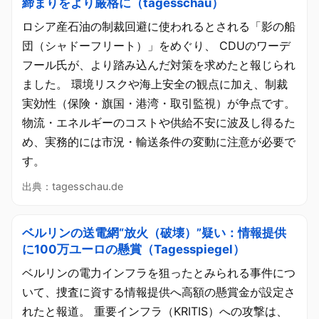
締まりをより厳格に（tagesschau）
ロシア産石油の制裁回避に使われるとされる「影の船
団（シャドーフリート）」をめぐり、 CDUのワーデ
フール氏が、より踏み込んだ対策を求めたと報じられ
ました。 環境リスクや海上安全の観点に加え、制裁
実効性（保険・旗国・港湾・取引監視）が争点です。
物流・エネルギーのコストや供給不安に波及し得るた
め、実務的には市況・輸送条件の変動に注意が必要で
す。
出典：tagesschau.de
ベルリンの送電網“放火（破壊）”疑い：情報提供
に100万ユーロの懸賞（Tagesspiegel）
ベルリンの電力インフラを狙ったとみられる事件につ
いて、捜査に資する情報提供へ高額の懸賞金が設定さ
れたと報道。 重要インフラ（KRITIS）への攻撃は、